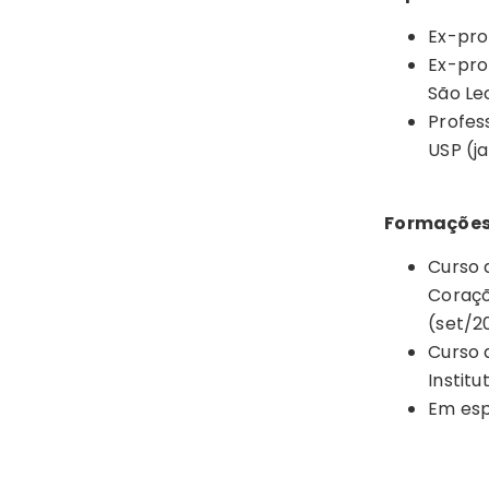
Ex-pro
Ex-pro
São Le
Profes
USP (j
Formações
Curso 
Coraçõe
(set/2
Curso 
Institut
Em espe