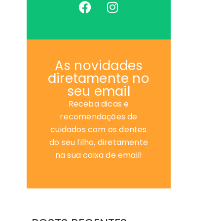
As novidades
diretamente no
seu email
Receba dicas e
recomendações de
cuidados com os dentes
do seu filho, diretamente
na sua caixa de email!