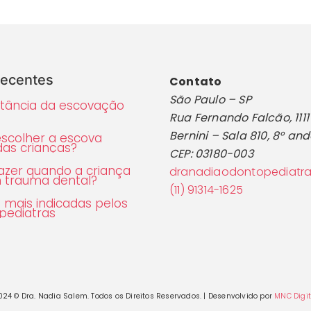
recentes
Contato
São Paulo – SP
tância da escovação
Rua Fernando Falcão, 1111 
Bernini – Sala 810, 8° an
scolher a escova
das crianças?
CEP: 03180-003
azer quando a criança
dranadiaodontopediatr
 trauma dental?
(11) 91314-1625
 mais indicadas pelos
pediatras
024 © Dra. Nadia Salem. Todos os Direitos Reservados. | Desenvolvido por
MNC Digit