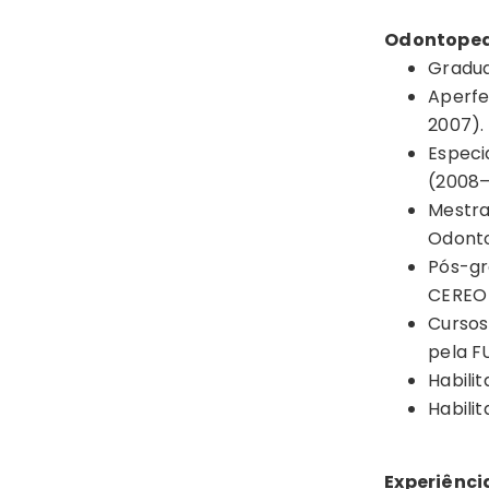
Odontopedi
Gradua
Aperfe
2007).
Especi
(2008–
Mestra
Odonto
Pós-gr
CEREO
Cursos
pela 
Habili
Habili
Experiênc