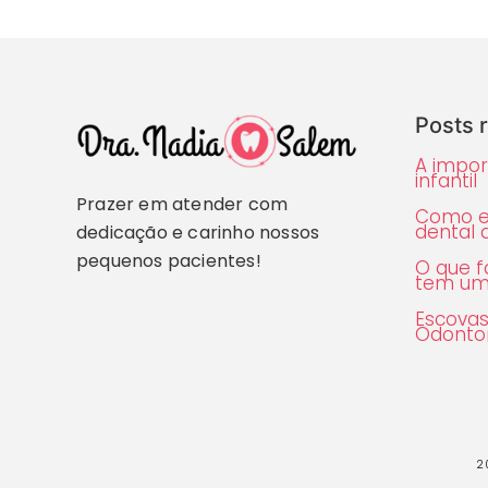
Posts 
A impor
infantil
Prazer em atender com
Como e
dental 
dedicação e carinho nossos
pequenos pacientes!
O que f
tem um
Escovas
Odonto
2